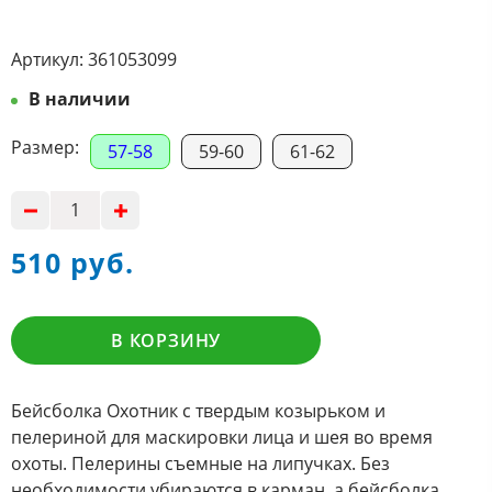
Артикул:
361053099
В наличии
Размер:
57-58
59-60
61-62
510 руб.
В КОРЗИНУ
Бейсболка Охотник с твердым козырьком и
пелериной для маскировки лица и шея во время
охоты. Пелерины съемные на липучках. Без
необходимости убираются в карман, а бейсболка