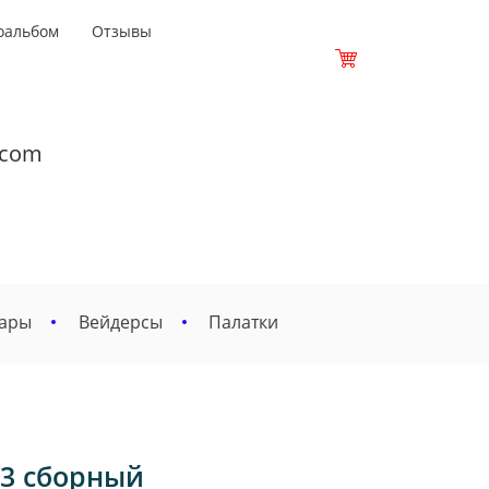
оальбом
Отзывы
.com
вары
Вейдерсы
Палатки
53 сборный