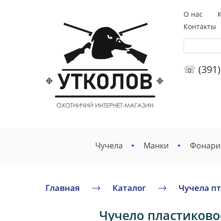
О нас
Контакты
☏ (391)
Чучела
Манки
Фонари
Главная
Каталог
Чучела п
Чучело пластиковое