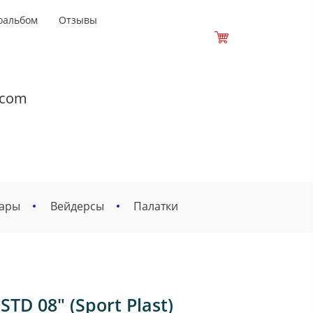
оальбом
Отзывы
.com
вары
Вейдерсы
Палатки
D 08" (Sport Plast)