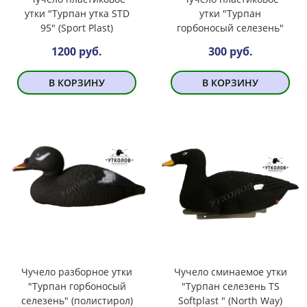
утки "Турпан утка SТD
утки "Турпан
95" (Sport Plast)
горбоносый селезень"
1200 руб.
300 руб.
В КОРЗИНУ
В КОРЗИНУ
Чучело разборное утки
Чучело сминаемое утки
"Турпан горбоносый
"Турпан селезень TS
селезень" (полистирол)
Softplast " (North Way)