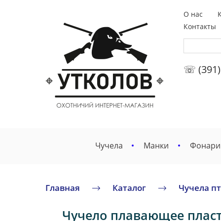
О нас
Контакты
☏ (391)
Чучела
Манки
Фонари
Главная
Каталог
Чучела п
Чучело плавающее пласти