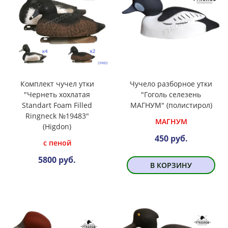
Комплект чучел утки
Чучело разборное утки
"Чернеть хохлатая
"Гоголь селезень
Standart Foam Filled
МАГНУМ" (полистирол)
Ringneck №19483"
МАГНУМ
(Higdon)
450 руб.
с пеной
5800 руб.
В КОРЗИНУ