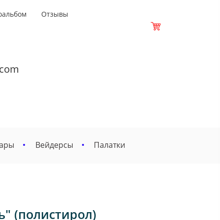
оальбом
Отзывы
.com
вары
Вейдерсы
Палатки
ь" (полистирол)