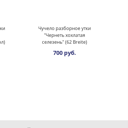
тки
Чучело разборное утки
"Чернеть хохлатая
ол)
селезень" (62 Breite)
700 руб.