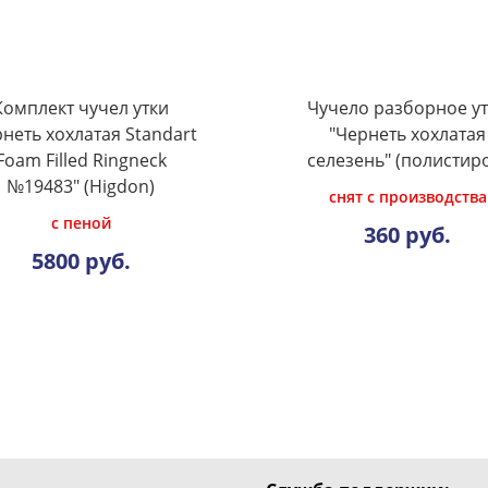
Комплект чучел утки
Чучело разборное у
неть хохлатая Standart
"Чернеть хохлатая
Foam Filled Ringneck
селезень" (полистир
№19483" (Higdon)
снят с производства
с пеной
360 руб.
5800 руб.