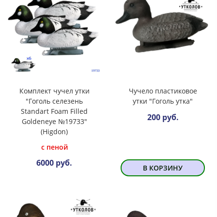
Комплект чучел утки
Чучело пластиковое
"Гоголь селезень
утки "Гоголь утка"
Standart Foam Filled
200 руб.
Goldeneye №19733"
(Higdon)
с пеной
6000 руб.
В КОРЗИНУ