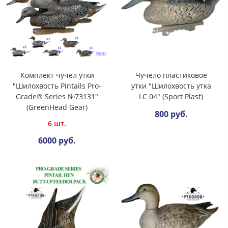
Комплект чучел утки
Чучело пластиковое
"Шилохвость Pintails Pro-
утки "Шилохвость утка
Grade® Series №73131"
LC 04" (Sport Plast)
(GreenHead Gear)
800 руб.
6 шт.
6000 руб.