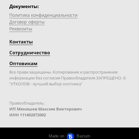
Документы:
Политика конфиденциальности
Договор оферты
Реквизиты
Контакты
Сотрудничество
Оптовикам
Все права защищены. Копирование и распространение
информации без согласия Правообладателя ЗАПРЕЩЕНО. ©
"УТКОЛОВ - лучший выбор охотника"
Правообладатель:
ИП Мякишев Максим Викторович
ИНН 111402872002
Made on
Bazium