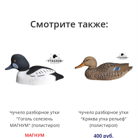
Смотрите также:
Чучело разборное утки
Чучело разборное утки
"Гоголь селезень
"Кряква утка рельеф"
МАГНУМ" (полистирол)
(полистирол)
МАГНУМ
400 руб.