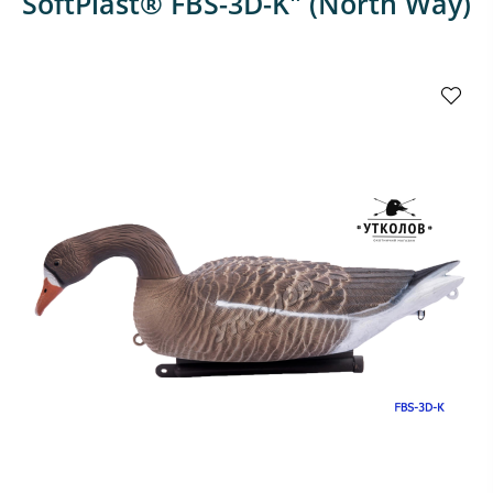
SoftPlast® FBS-3D-K" (North Way)