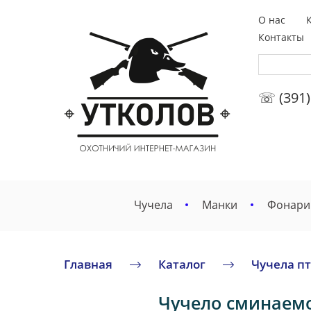
О нас
Контакты
☏ (391)
Чучела
Манки
Фонари
Главная
Каталог
Чучела п
Чучело сминаемое