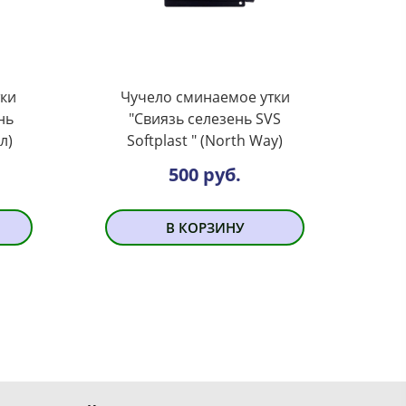
тки
Чучело сминаемое утки
нь
"Свиязь селезень SVS
л)
Softplast " (North Way)
500 руб.
В КОРЗИНУ