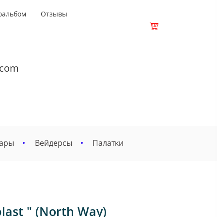
оальбом
Отзывы
.com
вары
Вейдерсы
Палатки
ast " (North Way)