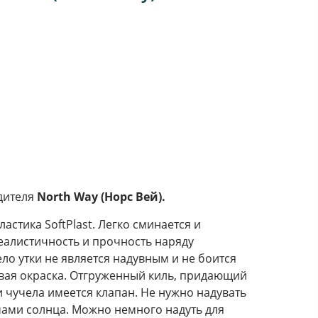
дителя
North Way (Норс Вей).
астика SoftPlast. Легко сминается и
еалистичность и прочность наряду
ло утки не является надувным и не боится
вая окраска. Отгруженный киль, придающий
и чучела имеется клапан. Не нужно надувать
чами солнца. Можно немного надуть для