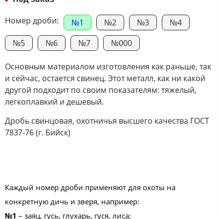
Номер дроби:
№1
№2
№3
№4
№5
№6
№7
№000
Основным материалом изготовления как раньше, так
и сейчас, остается свинец. Этот металл, как ни какой
другой подходит по своим показателям: тяжелый,
легкоплавкий и дешевый.
Дробь свинцовая, охотничья высшего качества ГОСТ
7837-76 (г. Бийск)
Каждый номер дроби применяют для охоты на
конкретную дичь и зверя, например:
№1
– заяц, гусь, глухарь, гуся, лиса;​