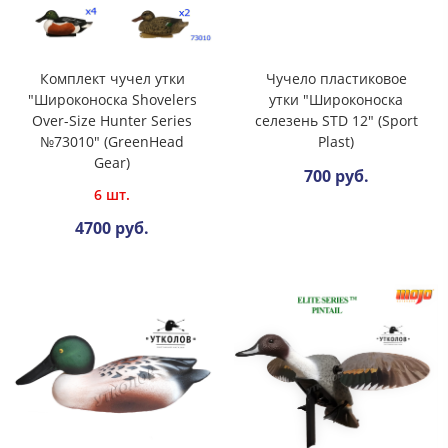
Комплект чучел утки
Чучело пластиковое
"Широконоска Shovelers
утки "Широконоска
Over-Size Hunter Series
селезень STD 12" (Sport
№73010" (GreenHead
Plast)
Gear)
700 руб.
6 шт.
4700 руб.