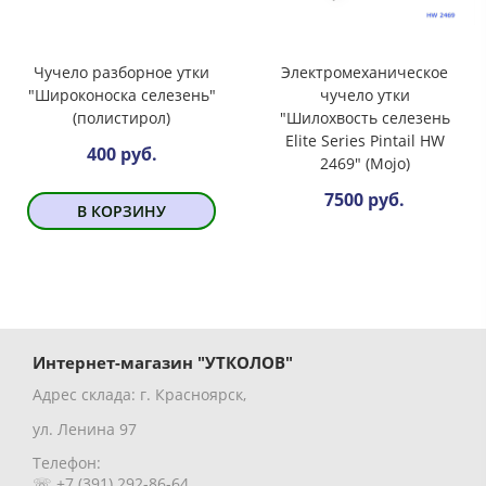
Чучело разборное утки
Электромеханическое
"Широконоска селезень"
чучело утки
(полистирол)
"Шилохвость селезень
Elite Series Pintail HW
400 руб.
2469" (Mojo)
7500 руб.
В КОРЗИНУ
Интернет-магазин "УТКОЛОВ"
Адрес склада: г. Красноярск,
ул. Ленина 97
Телефон:
☏ +7 (391) 292-86-64