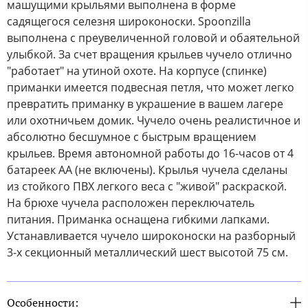
машущими крыльями выполнена в форме
садящегося селезня широконоски. Spoonzilla
выполнена с преувеличенной головой и обаятельной
улыбкой. За счет вращения крыльев чучело отлично
"работает" на утиной охоте. На корпусе (спинке)
приманки имеется подвесная петля, что может легко
превратить приманку в украшение в вашем лагере
или охотничьем домик. Чучело очень реалистичное и
абсолютно бесшумное с быстрым вращением
крыльев. Время автономной работы до 16-часов от 4
батареек АА (не включены). Крылья чучела сделаны
из стойкого ПВХ легкого веса с "живой" раскраской.
На брюхе чучела расположен переключатель
питания. Приманка оснащена гибкими лапками.
Устанавливается чучело широконоски на разборный
3-х секционный металлический шест высотой 75 см.
Особенности: