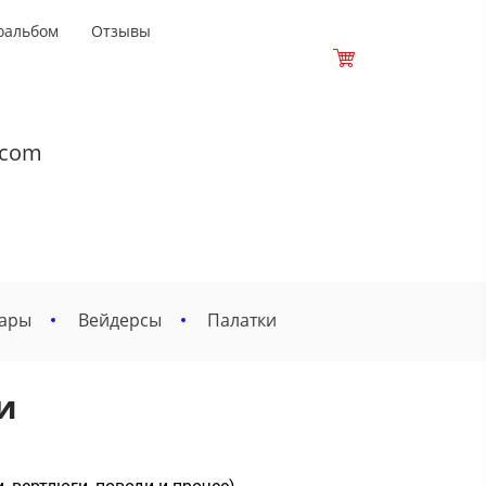
оальбом
Отзывы
.com
вары
Вейдерсы
Палатки
и