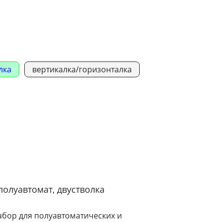
лка
вертикалка/горизонталка
полуавтомат, двустволка
ор для полуавтоматических и