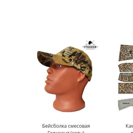
Бейсболка смесовая
Ка
Горизонт (соты)