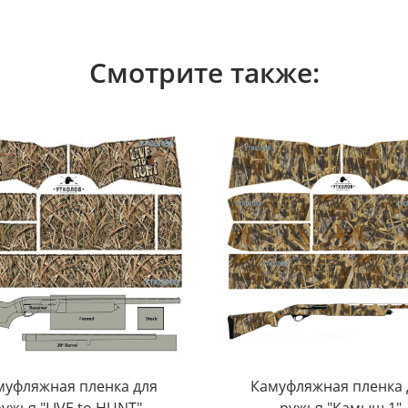
Смотрите также:
муфляжная пленка для
Камуфляжная пленка 
ружья "LIVE to HUNT"
ружья "Камыш 1"