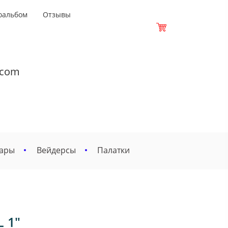
оальбом
Отзывы
.com
вары
Вейдерсы
Палатки
 1"