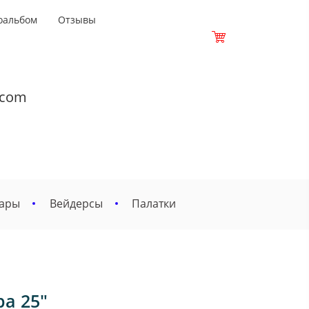
оальбом
Отзывы
.com
вары
Вейдерсы
Палатки
а 25"