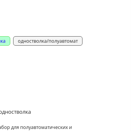
лка
одностволка/полуавтомат
 одностволка
ор для полуавтоматических и