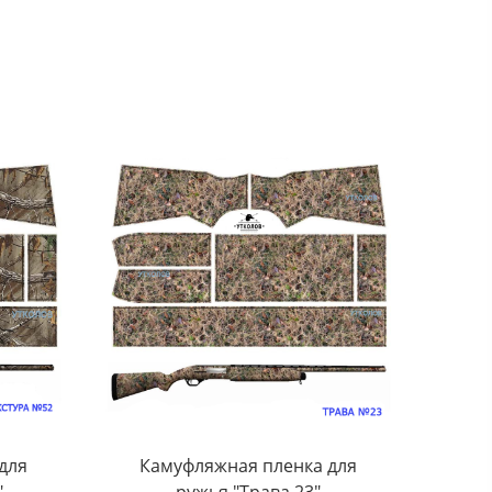
для
Камуфляжная пленка для
"
ружья "Трава 23"