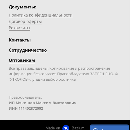
Документы:
Политика конфиденциальности
Договор оферты
Реквизиты
Контакты
Сотрудничество
Оптовикам
Все права защищены. Копирование и распространение
информации без согласия Правообладателя ЗАПРЕЩЕНО. ©
"УТКОЛОВ - лучший выбор охотника"
Правообладатель:
ИП Мякишев Максим Викторович
ИНН 111402872002
Made on
Bazium