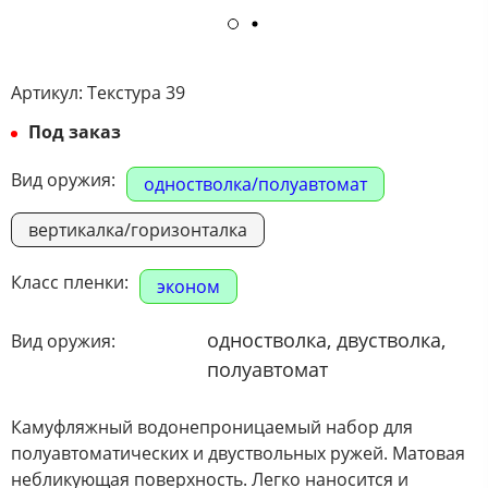
Артикул:
Текстура 39
Под заказ
Вид оружия:
одностволка/полуавтомат
вертикалка/горизонталка
Класс пленки:
эконом
одностволка, двустволка,
Вид оружия:
полуавтомат
Камуфляжный водонепроницаемый набор для
полуавтоматических и двуствольных ружей. Матовая
небликующая поверхность. Легко наносится и