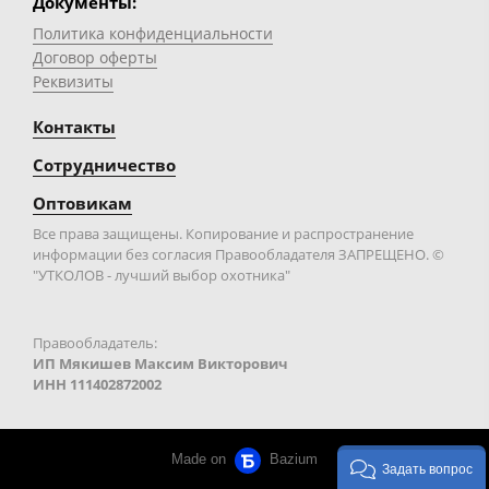
Документы:
Политика конфиденциальности
Договор оферты
Реквизиты
Контакты
Сотрудничество
Оптовикам
Все права защищены. Копирование и распространение
информации без согласия Правообладателя ЗАПРЕЩЕНО. ©
"УТКОЛОВ - лучший выбор охотника"
Правообладатель:
ИП Мякишев Максим Викторович
ИНН 111402872002
Made on
Bazium
Задать вопрос