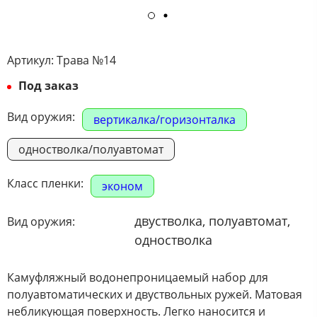
Артикул:
Трава №14
Под заказ
Вид оружия:
вертикалка/горизонталка
одностволка/полуавтомат
Класс пленки:
эконом
двустволка, полуавтомат,
Вид оружия:
одностволка
Камуфляжный водонепроницаемый набор для
полуавтоматических и двуствольных ружей. Матовая
небликующая поверхность. Легко наносится и