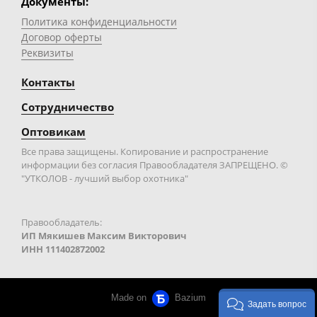
Документы:
Политика конфиденциальности
Договор оферты
Реквизиты
Контакты
Сотрудничество
Оптовикам
Все права защищены. Копирование и распространение
информации без согласия Правообладателя ЗАПРЕЩЕНО. ©
"УТКОЛОВ - лучший выбор охотника"
Правообладатель:
ИП Мякишев Максим Викторович
ИНН 111402872002
Made on
Bazium
Задать вопрос