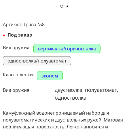
Артикул:
Трава №8
Под заказ
Вид оружия:
вертикалка/горизонталка
одностволка/полуавтомат
Класс пленки:
эконом
двустволка, полуавтомат,
Вид оружия:
одностволка
Камуфляжный водонепроницаемый набор для
полуавтоматических и двуствольных ружей. Матовая
небликующая поверхность. Легко наносится и