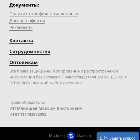
Документы:
Политика конфиденциальности
Договор оферты
Реквизиты
Контакты
Сотрудничество
Оптовикам
Все права защищены. Копирование и распространение
информации без согласия Правообладателя ЗАПРЕЩЕНО. ©
"УТКОЛОВ - лучший выбор охотника"
Правообладатель:
ИП Мякишев Максим Викторович
ИНН 111402872002
Made on
Bazium
Задать вопрос