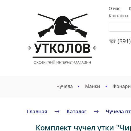
О нас
Контакты
☏ (391)
Чучела
Манки
Фонари
Главная
Каталог
Чучела п
Комплект чучел утки "Чир