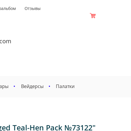
оальбом
Отзывы
.com
вары
Вейдерсы
Палатки
ged Teal-Hen Pack №73122"