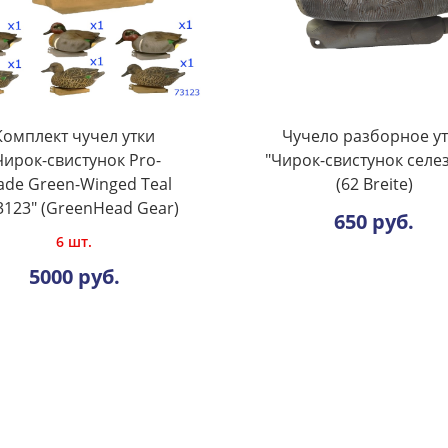
Комплект чучел утки
Чучело разборное у
Чирок-свистунок Pro-
"Чирок-свистунок селе
ade Green-Winged Teal
(62 Breite)
123" (GreenHead Gear)
650 руб.
6 шт.
5000 руб.