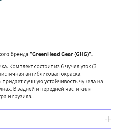
кого бренда
"GreenHead Gear (GHG)".
а. Комплект состоит из 6 чучел уток (3
листичная антибликовая окраска.
 придает лучшую устойчивость чучела на
нах. В задней и передней части киля
ра и грузила.