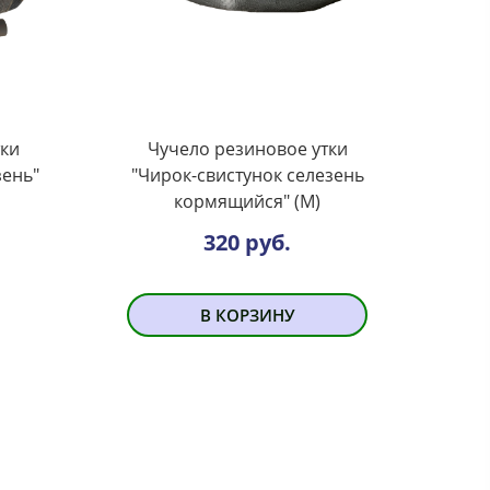
тки
Чучело резиновое утки
зень"
"Чирок-свистунок селезень
кормящийся" (М)
320 руб.
В КОРЗИНУ