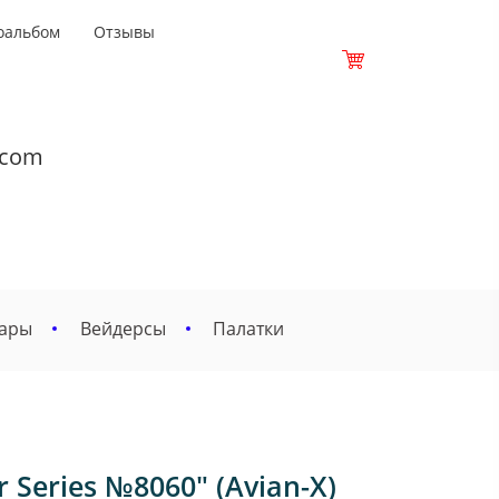
оальбом
Отзывы
.com
вары
Вейдерсы
Палатки
 Series №8060" (Avian-X)