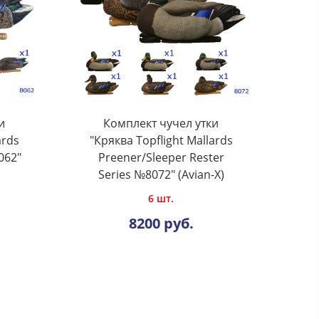
и
Комплект чучел утки
ards
"Кряква Topflight Mallards
062"
Preener/Sleeper Rester
Series №8072" (Avian-X)
6 шт.
8200 руб.