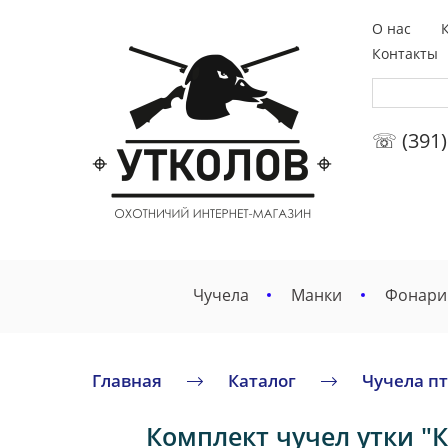
О нас
Контакты
☏ (391)
Чучела
Манки
Фонари
Главная
Каталог
Чучела п
Комплект чучел утки "Кр