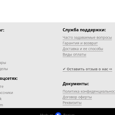
Служба поддержки:
г:
Часто задаваемые вопросы
Гарантия и возврат
Доставка и ее способы
Виды оплаты
ары
делы
✔ Оставить отзыв о нас ⇨
оцсетях:
Документы:
те
Политика конфиденциальнос
ассники
Договор оферты
k
Реквизиты
am