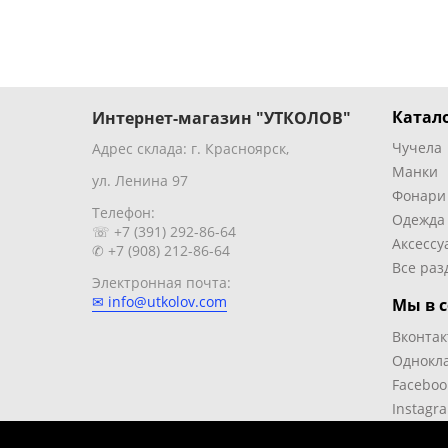
Катало
Интернет-магазин "УТКОЛОВ"
Чучела
Адрес склада: г. Красноярск,
Манки
ул. Ленина 97
Фонари
Телефон:
Одежда
☏ +7 (391) 292-86-64
Аксессу
✆ +7 (908) 212-86-64
Все раз
Электронная почта:
✉ info@utkolov.com
Мы в с
Вконтак
Однокл
Faceboo
Instagr