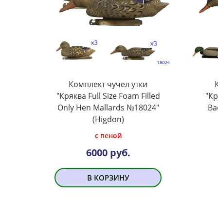
Комплект чучел утки
"Кряква Full Size Foam Filled
"Кр
Only Hen Mallards №18024"
Ba
(Higdon)
с пеной
6000 руб.
В КОРЗИНУ