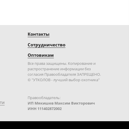
Контакты
Сотрудничество
Оптовикам
Все права защищены. Копирование и
распространение информации без
согласия Правообладателя ЗАПРЕЩЕНО.
© "УТКОЛОВ - лучший выбор охотника"
Правообладатель:
ти
ИП Мякишев Максим Викторович
ИНН 111402872002