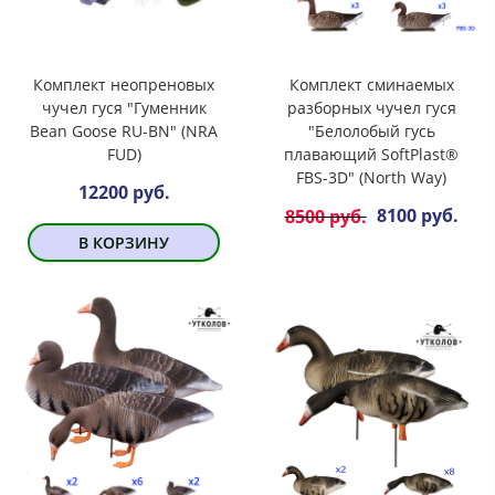
Комплект неопреновых
Комплект сминаемых
чучел гуся "Гуменник
разборных чучел гуся
Bean Goose RU-BN" (NRA
"Белолобый гусь
FUD)
плавающий SoftPlast®
FBS-3D" (North Way)
12200 руб.
8100 руб.
8500 руб.
В КОРЗИНУ