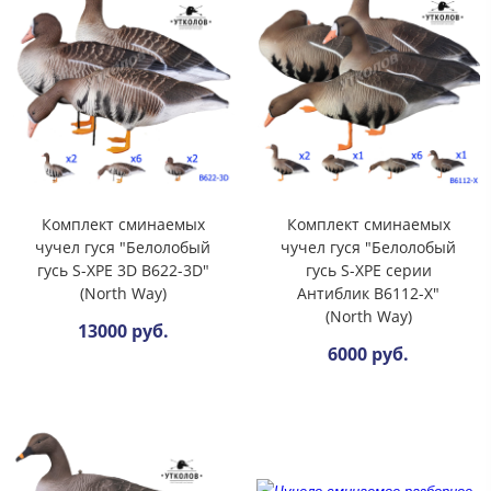
Комплект сминаемых
Комплект сминаемых
чучел гуся "Белолобый
чучел гуся "Белолобый
гусь S-ХРЕ 3D B622-3D"
гусь S-ХРЕ серии
(North Way)
Антиблик B6112-X"
(North Way)
13000 руб.
6000 руб.