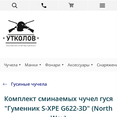
Чучела
Манки
Фонари
Аксессуары
Снаряжен
Гусиные чучела
Комплект сминаемых чучел гуся
"Гуменник S-ХРЕ G622-3D" (North