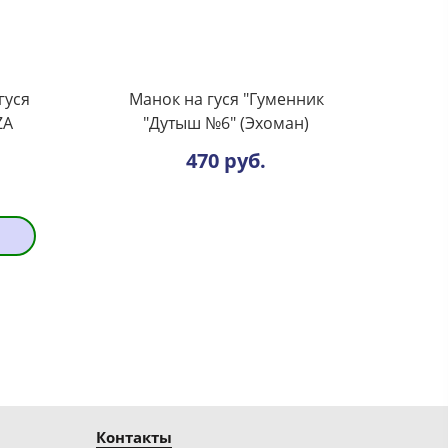
гуся
Манок на гуся "Гуменник
ZA
"Дутыш №6" (Эхоман)
470 руб.
Контакты