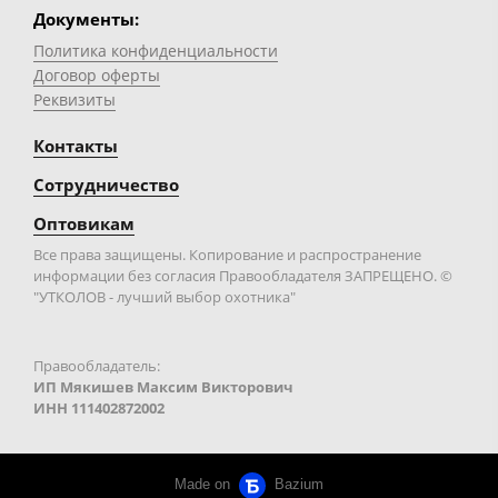
Документы:
Политика конфиденциальности
Договор оферты
Реквизиты
Контакты
Сотрудничество
Оптовикам
Все права защищены. Копирование и распространение
информации без согласия Правообладателя ЗАПРЕЩЕНО. ©
"УТКОЛОВ - лучший выбор охотника"
Правообладатель:
ИП Мякишев Максим Викторович
ИНН 111402872002
Made on
Bazium