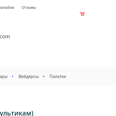
оальбом
Отзывы
.com
вары
Вейдерсы
Палатки
ультикам)