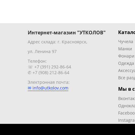
Катало
Интернет-магазин "УТКОЛОВ"
Чучела
Адрес склада: г. Красноярск,
Манки
ул. Ленина 97
Фонари
Телефон:
Одежда
☏ +7 (391) 292-86-64
Аксессу
✆ +7 (908) 212-86-64
Все раз
Электронная почта:
✉ info@utkolov.com
Мы в с
Вконтак
Однокл
Faceboo
Instagr