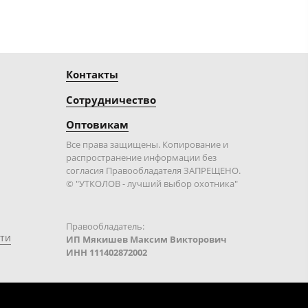
Контакты
Сотрудничество
Оптовикам
Все права защищены. Копирование и
распространение информации без
согласия Правообладателя ЗАПРЕЩЕНО.
© "УТКОЛОВ - лучший выбор охотника"
Правообладатель:
ти
ИП Мякишев Максим Викторович
ИНН 111402872002