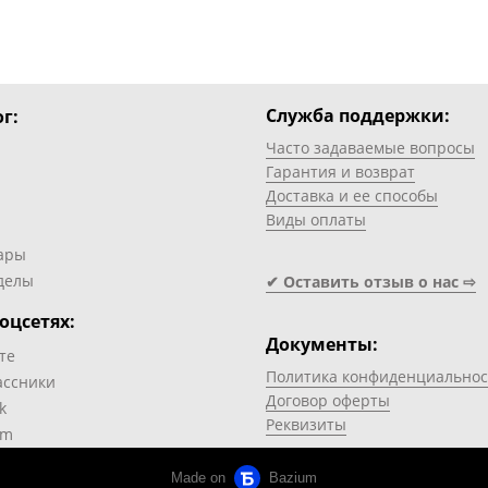
Служба поддержки:
г:
Часто задаваемые вопросы
Гарантия и возврат
Доставка и ее способы
Виды оплаты
ары
делы
✔ Оставить отзыв о нас ⇨
оцсетях:
Документы:
те
Политика конфиденциальнос
ассники
Договор оферты
k
Реквизиты
am
Made on
Bazium