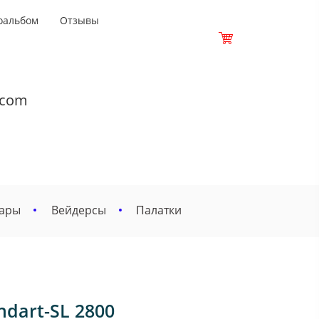
оальбом
Отзывы
.com
вары
Вейдерсы
Палатки
dart-SL 2800