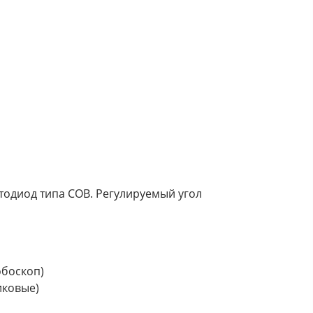
тодиод типа COB. Регулируемый угол
обоскоп)
иковые)