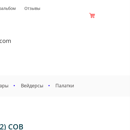
оальбом
Отзывы
.com
вары
Вейдерсы
Палатки
2) COB