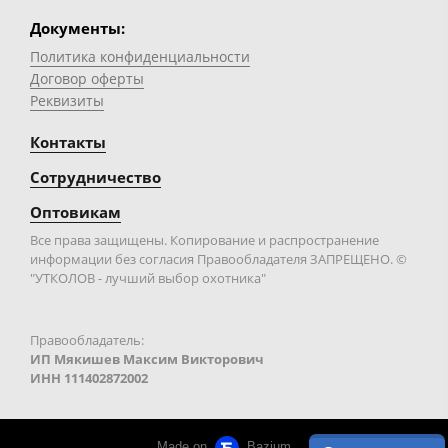
Документы:
Политика конфиденциальности
Договор оферты
Реквизиты
Контакты
Сотрудничество
Оптовикам
Все права защищены. Копирование и распространение
информации без согласия Правообладателя ЗАПРЕЩЕНО. ©
"УТКОЛОВ - лучший выбор охотника"
Правообладатель:
ИП Мякишев Максим Викторович
ИНН 111402872002
Made on
Bazium