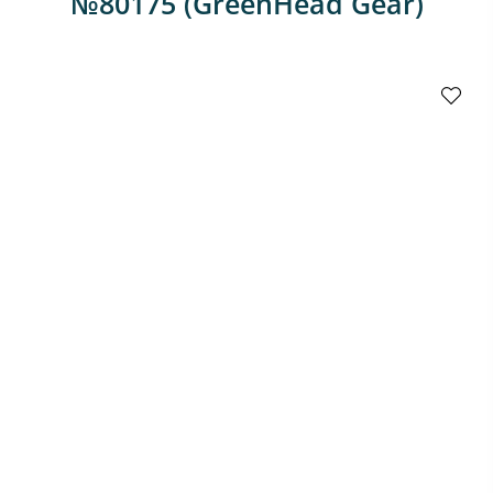
№80175 (GreenHead Gear)