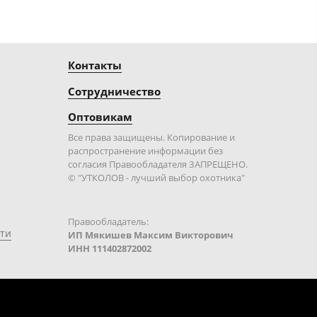
Контакты
Сотрудничество
Оптовикам
Все права защищены. Копирование и
распространение информации без
согласия Правообладателя ЗАПРЕЩЕНО.
© "УТКОЛОВ - лучший выбор охотника"
Правообладатель:
ти
ИП Мякишев Максим Викторович
ИНН 111402872002