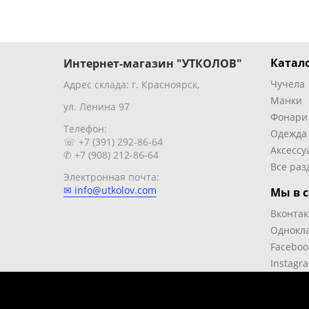
Катало
Интернет-магазин "УТКОЛОВ"
Чучела
Адрес склада: г. Красноярск,
Манки
ул. Ленина 97
Фонари
Телефон:
Одежда
☏ +7 (391) 292-86-64
Аксессу
✆ +7 (908) 212-86-64
Все раз
Электронная почта:
✉ info@utkolov.com
Мы в с
Вконтак
Однокл
Faceboo
Instagr