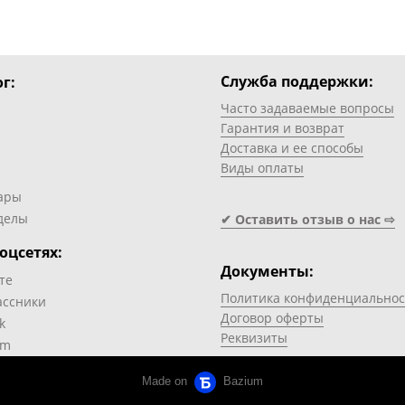
Служба поддержки:
г:
Часто задаваемые вопросы
Гарантия и возврат
Доставка и ее способы
Виды оплаты
ары
делы
✔ Оставить отзыв о нас ⇨
оцсетях:
Документы:
те
Политика конфиденциальнос
ассники
Договор оферты
k
Реквизиты
am
Made on
Bazium