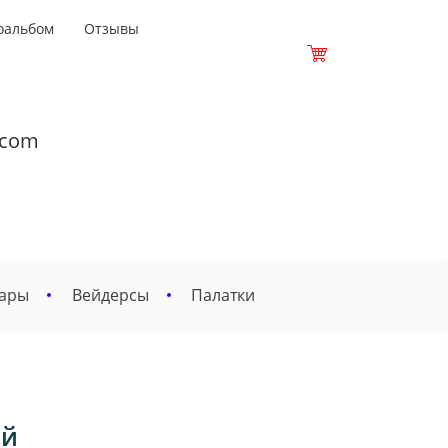
оальбом
Отзывы
.com
вары
Вейдерсы
Палатки
ий