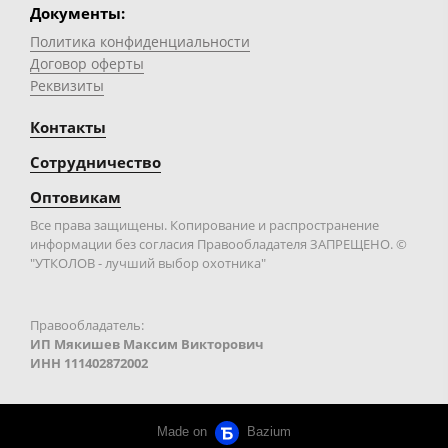
Документы:
Политика конфиденциальности
Договор оферты
Реквизиты
Контакты
Сотрудничество
Оптовикам
Все права защищены. Копирование и распространение
информации без согласия Правообладателя ЗАПРЕЩЕНО. ©
"УТКОЛОВ - лучший выбор охотника"
Правообладатель:
ИП Мякишев Максим Викторович
ИНН 111402872002
Made on
Bazium