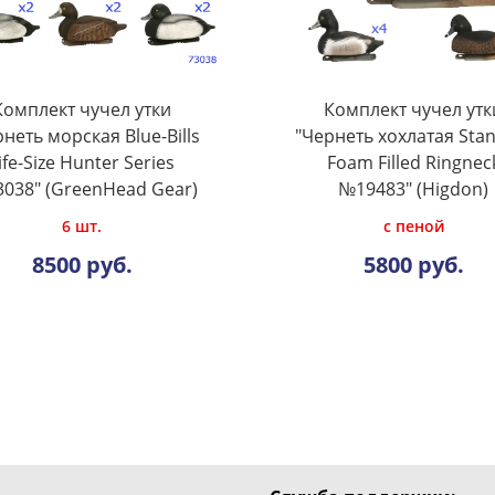
Комплект чучел утки
Комплект чучел утк
неть морская Blue-Bills
"Чернеть хохлатая Sta
ife-Size Hunter Series
Foam Filled Ringnec
038" (GreenHead Gear)
№19483" (Higdon)
6 шт.
с пеной
8500 руб.
5800 руб.