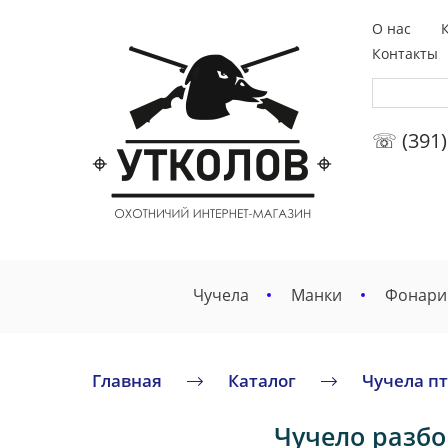
О нас
Контакты
☏ (391)
Чучела
Манки
Фонари
Главная
Каталог
Чучела п
Чучело разбор