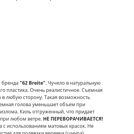
т бренда
"62 Breite"
. Чучело в натуральную
го пластика. Очень реалистичное. Съемная
а в любую сторону. Такая возможность
емная голова уменьшает объем при
 излома. Киль отгруженный, что придает
 при любом ветре.
НЕ ПЕРЕВОРАЧИВАЕТСЯ!
а с использованием матовых красок. Не
рстие для подвязки веревки (шнура).