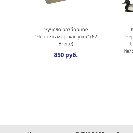
Чучело разборное
"Чернеть морская утка" (62
"Чер
Breite)
L
№73
850 руб.