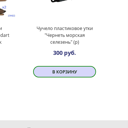
и
Чучело пластиковое утки
ndart
"Чернеть морская
k
селезень" (р)
300 руб.
В КОРЗИНУ