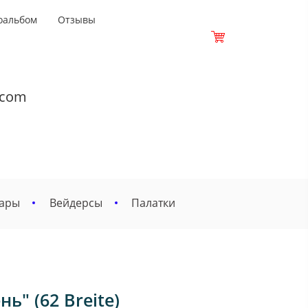
оальбом
Отзывы
.com
вары
Вейдерсы
Палатки
ь" (62 Breite)