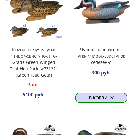
Комплект чучел утки
Чучело пластиковое
"Чирок-свистунок Pro-
утки "Чирок-свистунок
Grade Green-Winged
селезень"
Teal-Hen Pack №73122"
300 руб.
(GreenHead Gear)
6 шт.
5100 руб.
В КОРЗИНУ