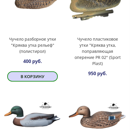
Чучело разборное утки
Чучело пластиковое
"Кряква утка рельеф"
утки "Кряква утка,
(полистирол)
поправляющая
оперение PR 02" (Sport
400 руб.
Plast)
950 руб.
В КОРЗИНУ