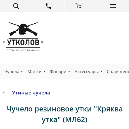
Чучела
Манки
Фонари
Аксессуары
Снаряжен
Утиные чучела
Чучело резиновое утки "Кряква
утка" (МЛ62)