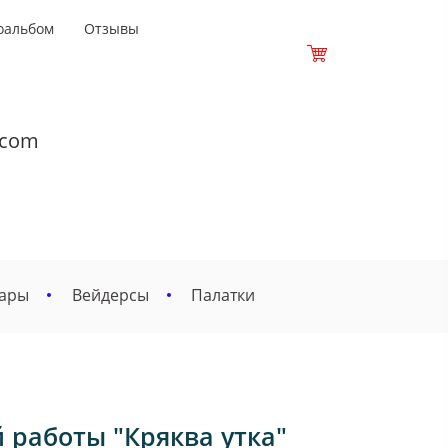
оальбом
Отзывы
.com
вары
Вейдерсы
Палатки
 работы "Кряква утка"