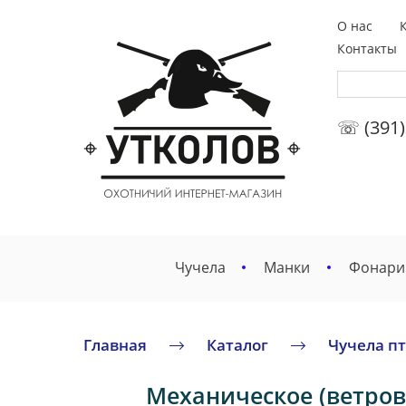
О нас
Контакты
☏ (391)
Чучела
Манки
Фонари
Главная
Каталог
Чучела п
Механическое (ветров