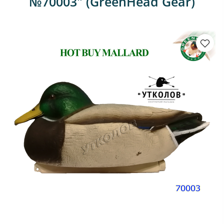
№70003" (GreenHead Gear)