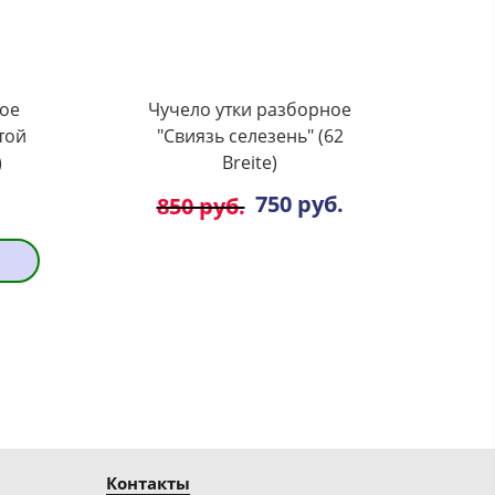
ное
Чучело утки разборное
той
"Свиязь селезень" (62
)
Breite)
750 руб.
850 руб.
Контакты