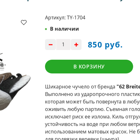
Артикул:
TY-1704
В наличии
850 руб.
В КОРЗИНУ
Шикарное чучело от бренда
"62 Breit
Выполнено из ударопрочного пластик
которая может быть повернута в любу
оживить любую партию. Съемная голо
исключает риск ее излома. Киль отгр
устойчивость на воде при любом ветре
использованием матовых красок. Не б
для подвязки веревки (шнура).