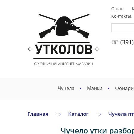
О нас
Контакты
☏ (391)
Чучела
Манки
Фонари
Главная
Каталог
Чучела п
Чучело утки разбор