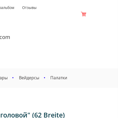
оальбом
Отзывы
.com
вары
Вейдерсы
Палатки
оловой" (62 Breite)