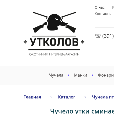
О нас
Контакты
☏ (391)
Чучела
Манки
Фонари
Главная
Каталог
Чучела п
Чучело утки сминае