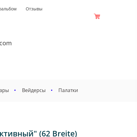
оальбом
Отзывы
.com
вары
Вейдерсы
Палатки
тивный" (62 Breite)