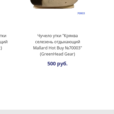
тки
Чучело утки "Кряква
ящий
селезень отдыхающий
t)
Mallard Hot Buy №70003"
(GreenHead Gear)
500 руб.