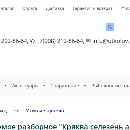
Каталог
Оплата
Доставка
Гарантия и возврат
Фот
 292-86-64, ✆ +7(908) 212-86-64, ✉ info@utkolov
Аксессуары
Снаряжение
Рыболовные то
тиц
Утиные чучела
мое разборное "Кряква селезень ак