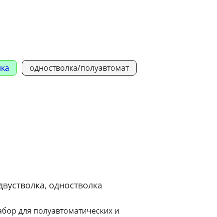
лка
одностволка/полуавтомат
двустволка, одностволка
ор для полуавтоматических и