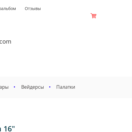
оальбом
Отзывы
.com
вары
Вейдерсы
Палатки
 16"