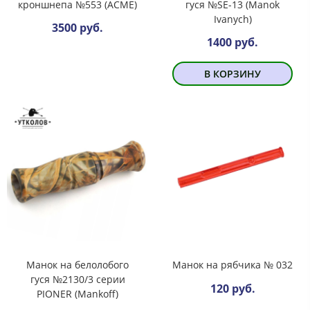
кроншнепа №553 (ACME)
гуся №SE-13 (Manok
Ivanych)
3500 руб.
1400 руб.
В КОРЗИНУ
Манок на белолобого
Манок на рябчика № 032
гуся №2130/3 серии
120 руб.
PIONER (Mankoff)