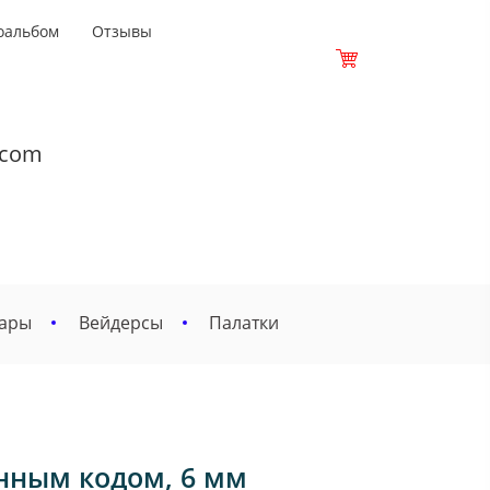
оальбом
Отзывы
.com
вары
Вейдерсы
Палатки
нным кодом, 6 мм