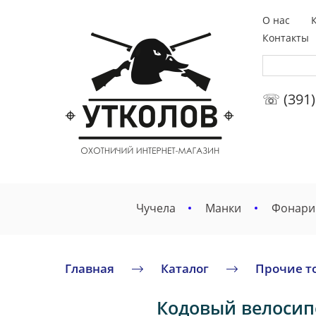
О нас
Контакты
☏ (391)
Чучела
Манки
Фонари
Главная
Каталог
Прочие т
Кодовый велосип