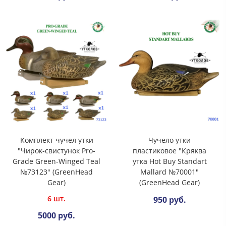
Комплект чучел утки
Чучело утки
"Чирок-свистунок Pro-
пластиковое "Кряква
Grade Green-Winged Teal
утка Hot Buy Standart
№73123" (GreenHead
Mallard №70001"
Gear)
(GreenHead Gear)
6 шт.
950 руб.
5000 руб.