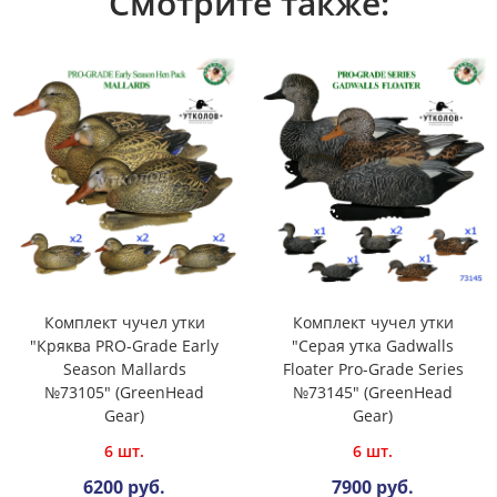
Смотрите также:
Комплект чучел утки
Комплект чучел утки
"Кряква PRO-Grade Early
"Серая утка Gadwalls
Season Mallards
Floater Pro-Grade Series
№73105" (GreenHead
№73145" (GreenHead
Gear)
Gear)
6 шт.
6 шт.
6200 руб.
7900 руб.