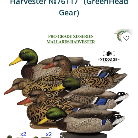
Harvester №76117" (GreenHead
Gear)