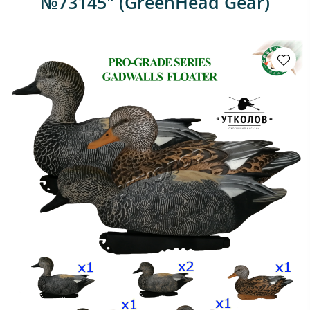
№73145" (GreenHead Gear)