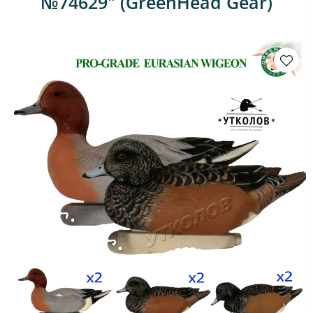
№74629" (GreenHead Gear)