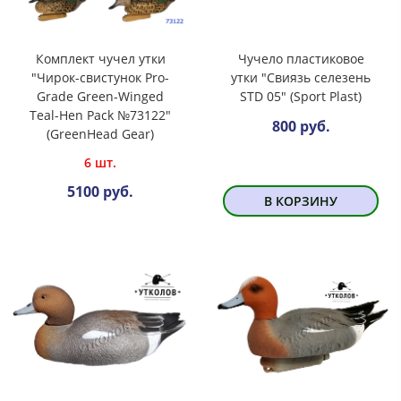
Комплект чучел утки
Чучело пластиковое
"Чирок-свистунок Pro-
утки "Свиязь селезень
Grade Green-Winged
SТD 05" (Sport Plast)
Teal-Hen Pack №73122"
800 руб.
(GreenHead Gear)
6 шт.
5100 руб.
В КОРЗИНУ